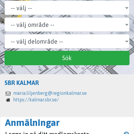
Område
Delområde
Specialitet
Sök
SBR KALMAR
maria.liljenberg@regionkalmar.se
https://kalmar.sbr.se/
Anmälningar